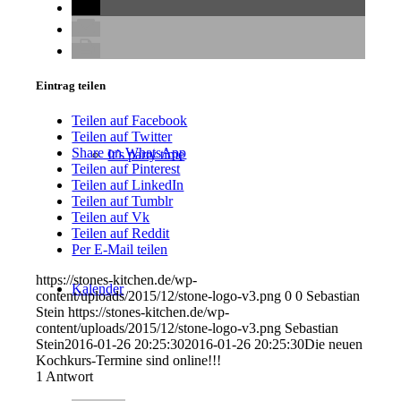
Koch-Events
Eintrag teilen
Teilen auf Facebook
Teilen auf Twitter
Share on WhatsApp
It’s party time
Teilen auf Pinterest
Teilen auf LinkedIn
Teilen auf Tumblr
Teilen auf Vk
Teilen auf Reddit
Per E-Mail teilen
https://stones-kitchen.de/wp-
Kalender
content/uploads/2015/12/stone-logo-v3.png
0
0
Sebastian
Stein
https://stones-kitchen.de/wp-
content/uploads/2015/12/stone-logo-v3.png
Sebastian
Stein
2016-01-26 20:25:30
2016-01-26 20:25:30
Die neuen
Kochkurs-Termine sind online!!!
1
Antwort