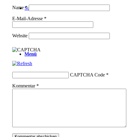
Name
*
Suche
E-Mail-Adresse
*
Website
Menü
CAPTCHA Code
*
Kommentar
*