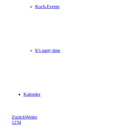
Koch-Events
It’s party time
Kalender
Zurück
Weiter
1
2
3
4