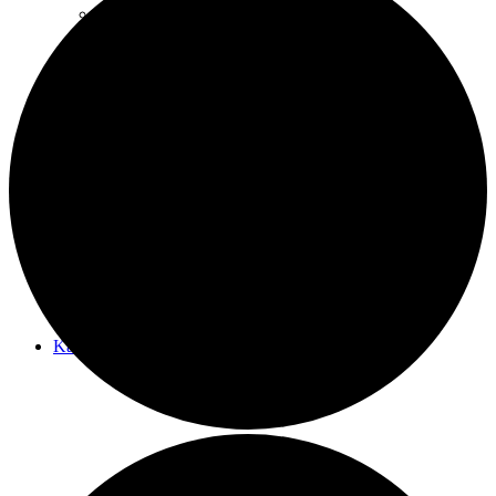
Koch-Events
It’s party time
Kalender