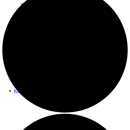
Koch-Events
It’s party time
Kalender