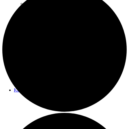
Koch-Events
It’s party time
Kalender